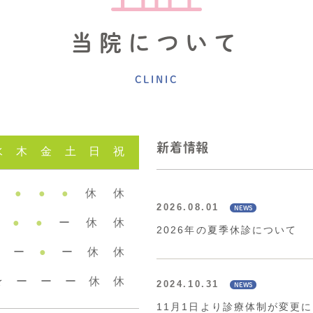
当院について
CLINIC
新着情報
水
木
金
土
日
祝
●
●
●
休
休
2026.08.01
●
●
ー
休
休
2026年の夏季休診について
ー
●
ー
休
休
★
ー
ー
ー
休
休
2024.10.31
11月1日より診療体制が変更