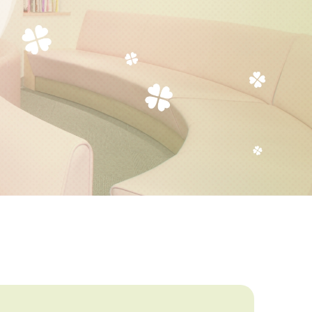
二人目不妊の方へ
人工授精をお考えの方へ
体外受精（顕微授精を含む）
をお考えの方へ
胚移植―反復着床障害の方へ
反復流産・不育症の方へ
よくある質問