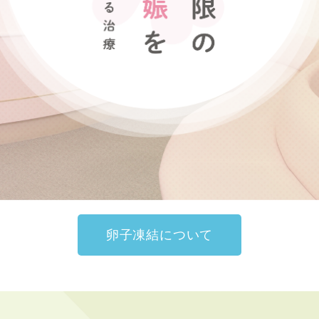
ングのご案内
排卵時期を調べるための検査
高濃度ヒアルロン酸 含有培
体外受精などの生殖補助医療
養液
に関連した検査
ド
手術療法
ケースによって必要となる検
査
受診方法
受診方法
よくある質問
よくある質問
卵子凍結について