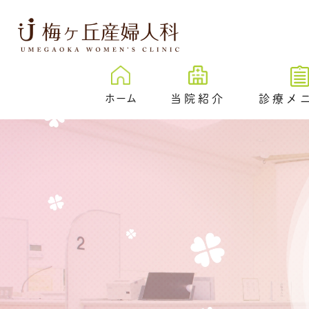
ホーム
当院紹介
診療メ
梅ヶ丘産婦人科とは
卵子凍結
治療成績
New
プレ妊活／
ェック外来
院内紹介
不妊検査
医院紹介
不妊治療
スタッフ紹介
反復着床不成功
伝学的検査 （PGT-
SR）