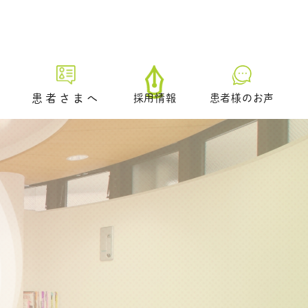
患者さまへ
採用情報
患者様のお声
初診の方へ
プレ妊活／ブライダルチェッ
ク外来
生理不順の方へ
日中に仕事をされている方へ
どのような治療を受けるべき
かお悩みの方へ
男性不妊の疑いのある方へ