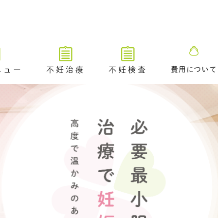
ニュー
不妊治療
不妊検査
費用について
不妊治療トップ
不妊検査トップ
ブライダルチ
不妊治療の解説動画
排卵や卵巣状態を調べる検査
タイミング法
卵管が通っているかを調べる
ための検査​
排卵障害に対する薬物療法
精液や精巣の状態を調べる検
査
人工授精
／ 着床前遺
A /PGT-
不妊原因を調べるためのその
体外受精（顕微授精を含む）
他の検査
アシステッド・ハッチング