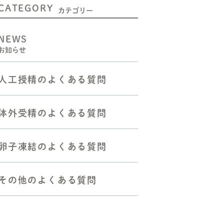
CATEGORY
二人目不妊の方へ
カテゴリー
人工授精をお考えの方へ
NEWS
お知らせ
体外受精（顕微授精を含む）
をお考えの方へ
人工授精のよくある質問
胚移植―反復着床障害の方へ
反復流産・不育症の方へ
体外受精のよくある質問
よくある質問
卵子凍結のよくある質問
その他のよくある質問