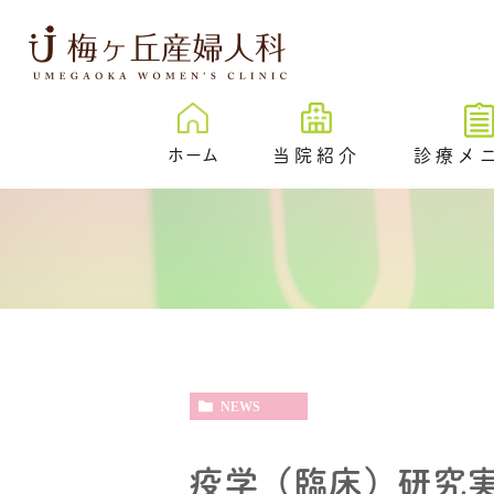
ホーム
当院紹介
診療メ
梅ヶ丘産婦人科とは
卵子凍結
治療成績
New
プレ妊活／
ェック外来
院内紹介
不妊検査
医院紹介
不妊治療
スタッフ紹介
NEWS
反復着床不成功
伝学的検査 （PGT-
SR）
疫学（臨床）研究
心理カウンセリ