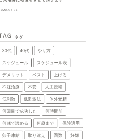
ご来院時に検温をさせて頂きます
2020.07.21
TAG
タグ
30代
40代
やり方
スケジュール
スケジュール表
デメリット
ベスト
上げる
不妊治療
不安
人工授精
低刺激
低刺激法
体外受精
何回目で成功した
何時間前
何歳で諦める
何歳まで
保険適用
卵子凍結
取り違え
回数
妊娠