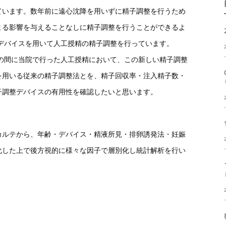
ています。数年前に遠心沈降を用いずに精子調整を行うため
よる影響を与えることなしに精子調整を行うことができるよ
のデバイスを用いて人工授精の精子調整を行っています。
12月の間に当院で行った人工授精において、この新しい精子調整
を用いる従来の精子調整法とを、精子回収率・注入精子数・
子調整デバイスの有用性を確認したいと思います。
カルテから、年齢・デバイス・精液所見・排卵誘発法・妊娠
化した上で後方視的に様々な因子で層別化し統計解析を行い