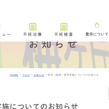
ニュー
不妊治療
不妊検査
費用について
お知らせ
不妊治療トップ
不妊検査トップ
ブライダルチ
不妊治療の解説動画
排卵や卵巣状態を調べる検査
タイミング法
卵管が通っているかを調べる
ための検査​
疫学（臨床）研究実施についてのお知らせ
HOME
ブログ
お知らせ
排卵障害に対する薬物療法
精液や精巣の状態を調べる検
査
人工授精
／ 着床前遺
A /PGT-
不妊原因を調べるためのその
体外受精（顕微授精を含む）
他の検査
実施についてのお知らせ
アシステッド・ハッチング
ングのご案内
排卵時期を調べるための検査