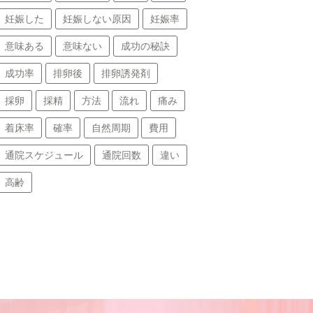
妊娠した
妊娠しない原因
妊娠率
意味ある
意味ない
成功の秘訣
成功率
排卵後
排卵誘発剤
採卵
採精
方法
流れ
痛み
着床率
確率
自然周期
費用
通院スケジュール
通院回数
違い
高齢