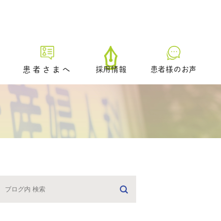
患者さまへ
採用情報
患者様のお声
初診の方へ
プレ妊活／ブライダルチェッ
ク外来
生理不順の方へ
日中に仕事をされている方へ
どのような治療を受けるべき
かお悩みの方へ
男性不妊の疑いのある方へ