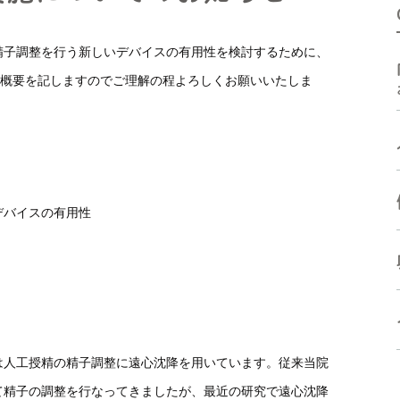
高濃度ヒアルロン酸 含有培
体外受精などの生殖補助医療
養液
精子調整を行う新しいデバイスの有用性を検討するために、
に関連した検査
ド
手術療法
。概要を記しますのでご理解の程よろしくお願いいたしま
ケースによって必要となる検
査
受診方法
受診方法
よくある質問
よくある質問
デバイスの有用性
は人工授精の精子調整に遠心沈降を用いています。従来当院
て精子の調整を行なってきましたが、最近の研究で遠心沈降