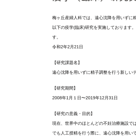
説明動画集
梅ヶ丘産婦人科では、遠心沈降を用いずに
各種ダウンロー
以下の疫学(臨床)研究を実施しております
す。
令和2年2月21日
【研究課題名】
遠心沈降を用いずに精子調整を行う新しい
【研究期間】
2008年1月１日〜2019年12月31日
【研究の意義・目的】
現在、世界中のほとんどの不妊治療施設で
でも人工授精を行う際に、遠心沈降を用い