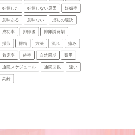
妊娠した
妊娠しない原因
妊娠率
意味ある
意味ない
成功の秘訣
成功率
排卵後
排卵誘発剤
採卵
採精
方法
流れ
痛み
着床率
確率
自然周期
費用
通院スケジュール
通院回数
違い
高齢