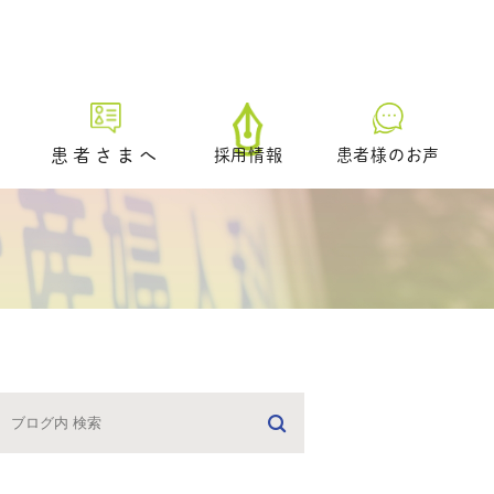
患者さまへ
採用情報
患者様のお声
初診の方へ
プレ妊活／ブライダルチェッ
ク外来
生理不順の方へ
。
日中に仕事をされている方へ
どのような治療を受けるべき
かお悩みの方へ
男性不妊の疑いのある方へ