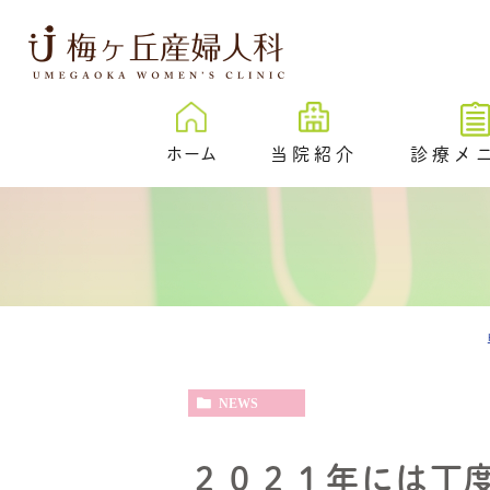
ホーム
当院紹介
診療メ
梅ヶ丘産婦人科とは
卵子凍結
治療成績
New
プレ妊活／
ェック外来
院内紹介
不妊検査
医院紹介
不妊治療
スタッフ紹介
NEWS
反復着床不成功
伝学的検査 （PGT-
SR）
２０２１年には丁
心理カウンセリ