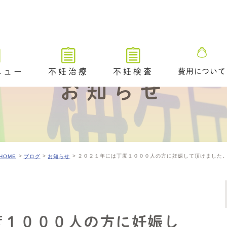
ニュー
不妊治療
不妊検査
費用について
お知らせ
不妊治療トップ
不妊検査トップ
ブライダルチ
不妊治療の解説動画
排卵や卵巣状態を調べる検査
タイミング法
卵管が通っているかを調べる
ための検査​
２０２１年には丁度１０００人の方に妊娠して頂けました
HOME
ブログ
お知らせ
排卵障害に対する薬物療法
精液や精巣の状態を調べる検
査
人工授精
／ 着床前遺
A /PGT-
不妊原因を調べるためのその
体外受精（顕微授精を含む）
他の検査
度１０００人の方に妊娠し
アシステッド・ハッチング
ングのご案内
排卵時期を調べるための検査