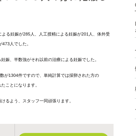
高濃度ヒアルロン酸 含有培
体外受精などの生殖補助医療
養液
に関連した検査
ド
手術療法
ケースによって必要となる検
よる妊娠が285人、人工授精による妊娠が201人、体外受
査
受診方法
473人でした。
受診方法
よくある質問
る妊娠、半数強がそれ以前の治療による妊娠でした。
よくある質問
数が1304件ですので、単純計算では採卵された方の
されたことになります。
頂けるよう、スタッフ一同頑張ります。