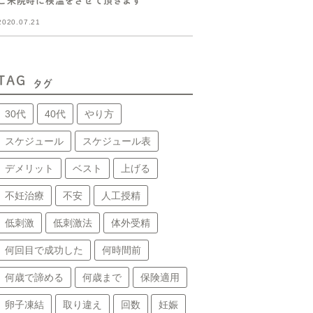
ご来院時に検温をさせて頂きます
2020.07.21
TAG
タグ
30代
40代
やり方
スケジュール
スケジュール表
デメリット
ベスト
上げる
不妊治療
不安
人工授精
低刺激
低刺激法
体外受精
何回目で成功した
何時間前
何歳で諦める
何歳まで
保険適用
卵子凍結
取り違え
回数
妊娠