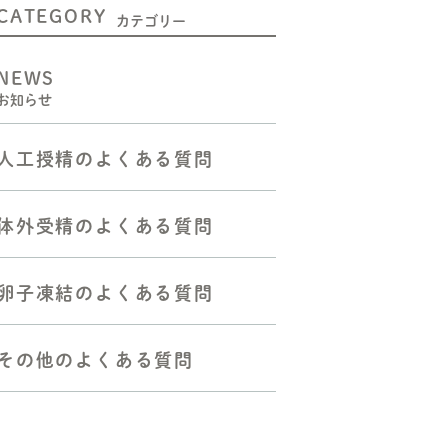
CATEGORY
二人目不妊の方へ
カテゴリー
人工授精をお考えの方へ
NEWS
お知らせ
体外受精（顕微授精を含む）
をお考えの方へ
人工授精のよくある質問
胚移植―反復着床障害の方へ
反復流産・不育症の方へ
体外受精のよくある質問
よくある質問
卵子凍結のよくある質問
その他のよくある質問