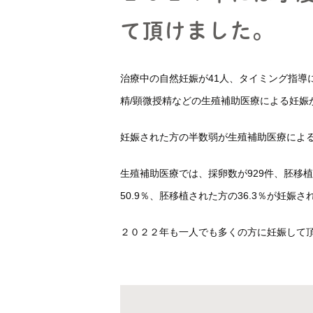
て頂けました。
説明動画集
各種ダウンロー
治療中の自然妊娠が41人、タイミング指導に
精/顕微授精などの生殖補助医療による妊娠が
妊娠された方の半数弱が生殖補助医療によ
生殖補助医療では、採卵数が929件、胚移植
50.9％、胚移植された方の36.3％が妊娠
２０２２年も一人でも多くの方に妊娠して