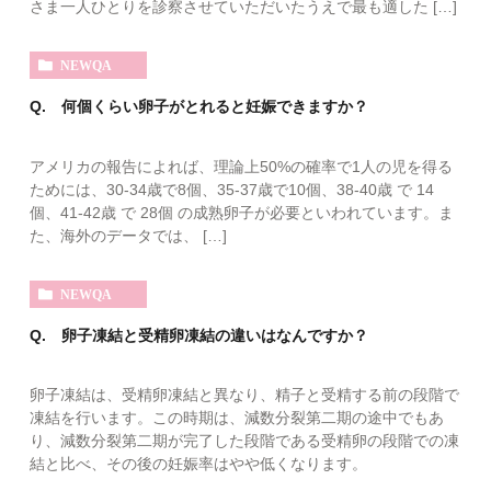
さま一人ひとりを診察させていただいたうえで最も適した […]
NEWQA
Q. 何個くらい卵子がとれると妊娠できますか？
アメリカの報告によれば、理論上50%の確率で1人の児を得る
ためには、30-34歳で8個、35-37歳で10個、38-40歳 で 14
個、41-42歳 で 28個 の成熟卵子が必要といわれています。ま
た、海外のデータでは、 […]
NEWQA
Q. 卵子凍結と受精卵凍結の違いはなんですか？
卵子凍結は、受精卵凍結と異なり、精子と受精する前の段階で
凍結を行います。この時期は、減数分裂第二期の途中でもあ
り、減数分裂第二期が完了した段階である受精卵の段階での凍
結と比べ、その後の妊娠率はやや低くなります。