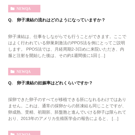
NEWQA
Q. 卵子凍結の流れはどのようになっていますか？
卵子凍結は、仕事をしながらでも行うことができます。ここで
はよく行われている卵巣刺激法のPPOS法を例にとってご説明
します。 PPOS法では、月経周期2-3日めに来院いただき、内
服と注射を開始した後は、その約1週間後に1回 […]
NEWQA
Q. 卵子凍結の妊娠率はどれくらいですか？
採卵できた卵子のすべてが移植できる胚になれるわけではあり
ません。これは、通常の採卵からの胚凍結も同じことですが、
卵成熟、受精、初期胚、胚盤胞と進んでいける卵子は限られて
おり、2013年のアメリカ生殖医学会の報告によると、 […]
NEWQA