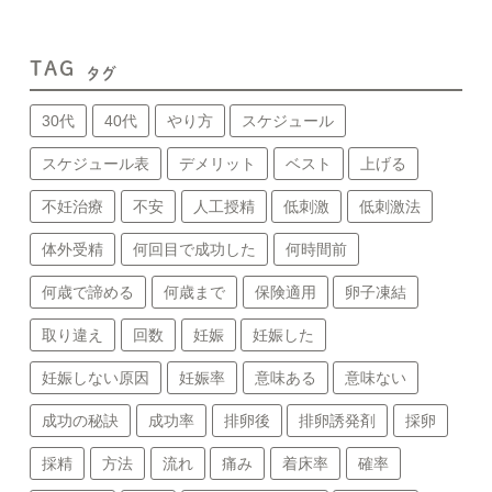
TAG
タグ
30代
40代
やり方
スケジュール
スケジュール表
デメリット
ベスト
上げる
不妊治療
不安
人工授精
低刺激
低刺激法
体外受精
何回目で成功した
何時間前
何歳で諦める
何歳まで
保険適用
卵子凍結
取り違え
回数
妊娠
妊娠した
妊娠しない原因
妊娠率
意味ある
意味ない
成功の秘訣
成功率
排卵後
排卵誘発剤
採卵
採精
方法
流れ
痛み
着床率
確率