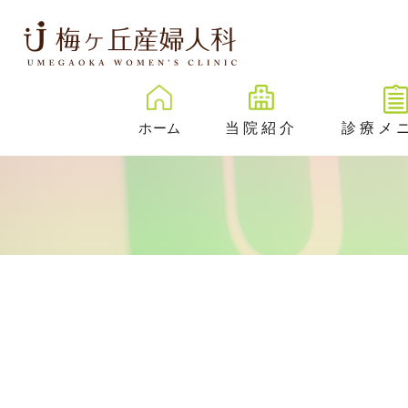
ホーム
当院紹介
診療メ
梅ヶ丘産婦人科とは
卵子凍結
治療成績
New
プレ妊活／
ェック外来
院内紹介
不妊検査
医院紹介
不妊治療
スタッフ紹介
反復着床不成功
伝学的検査 （PGT-
SR）
心理カウンセリ