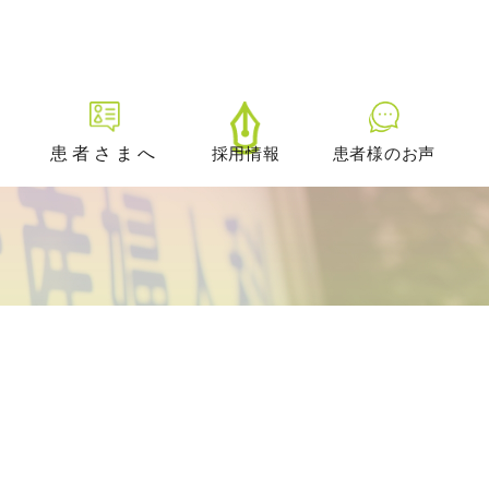
患者さまへ
採用情報
患者様のお声
初診の方へ
プレ妊活／ブライダルチェッ
ク外来
生理不順の方へ
日中に仕事をされている方へ
どのような治療を受けるべき
かお悩みの方へ
男性不妊の疑いのある方へ