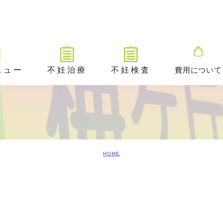
ニュー
不妊治療
不妊検査
費用について
不妊治療トップ
不妊検査トップ
ブライダルチ
不妊治療の解説動画
排卵や卵巣状態を調べる検査
タイミング法
卵管が通っているかを調べる
ための検査​
HOME
排卵障害に対する薬物療法
精液や精巣の状態を調べる検
査
人工授精
／ 着床前遺
A /PGT-
不妊原因を調べるためのその
体外受精（顕微授精を含む）
他の検査
アシステッド・ハッチング
ングのご案内
排卵時期を調べるための検査