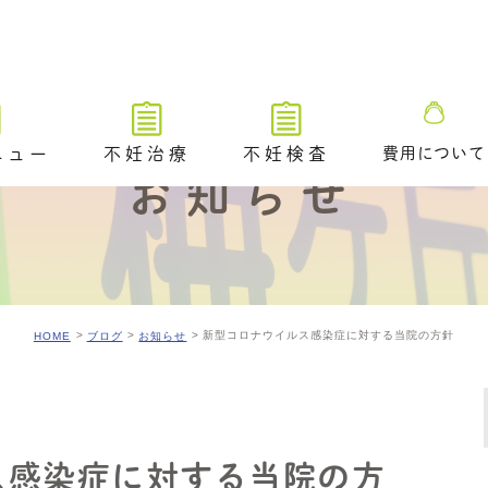
ニュー
不妊治療
不妊検査
費用について
お知らせ
不妊治療トップ
不妊検査トップ
ブライダルチ
不妊治療の解説動画
排卵や卵巣状態を調べる検査
タイミング法
卵管が通っているかを調べる
ための検査​
新型コロナウイルス感染症に対する当院の方針
HOME
ブログ
お知らせ
排卵障害に対する薬物療法
精液や精巣の状態を調べる検
査
人工授精
／ 着床前遺
A /PGT-
不妊原因を調べるためのその
体外受精（顕微授精を含む）
他の検査
ス感染症に対する当院の方
アシステッド・ハッチング
ングのご案内
排卵時期を調べるための検査