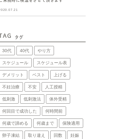
ご来院時に検温をさせて頂きます
2020.07.21
TAG
タグ
30代
40代
やり方
スケジュール
スケジュール表
デメリット
ベスト
上げる
不妊治療
不安
人工授精
低刺激
低刺激法
体外受精
何回目で成功した
何時間前
何歳で諦める
何歳まで
保険適用
卵子凍結
取り違え
回数
妊娠