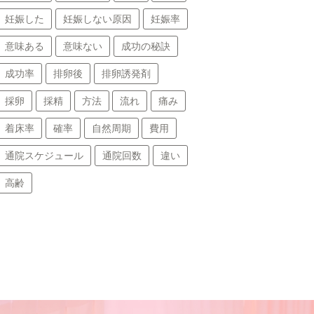
妊娠した
妊娠しない原因
妊娠率
意味ある
意味ない
成功の秘訣
成功率
排卵後
排卵誘発剤
採卵
採精
方法
流れ
痛み
着床率
確率
自然周期
費用
通院スケジュール
通院回数
違い
高齢