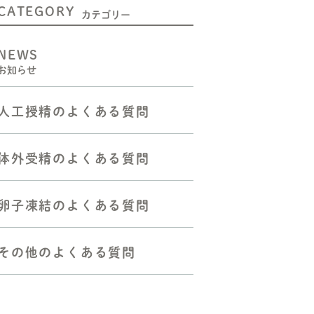
CATEGORY
二人目不妊の方へ
カテゴリー
人工授精をお考えの方へ
NEWS
お知らせ
体外受精（顕微授精を含む）
をお考えの方へ
人工授精のよくある質問
胚移植―反復着床障害の方へ
反復流産・不育症の方へ
体外受精のよくある質問
よくある質問
卵子凍結のよくある質問
その他のよくある質問