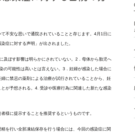
高濃度ヒアルロン酸 含有培
体外受精などの生殖補助医療
養液
に関連した検査
ド
手術療法
ケースによって必要となる検
て不安な思いで通院されていることと存じます。4月1日に
査
受診方法
感染症に対する声明」が出されました。
受診方法
よくある質問
に及ぼす影響は明らかにされていない。2．母体から胎児へ
よくある質問
染の可能性は高いとは言えない。3．妊婦が感染した場合に
妊婦に禁忌の薬剤による治療が試行されていることから、妊
とが予想される。4. 受診や医療行為に関連した新たな感染
患者様に提示することを推奨するというものです。
授精を行い全胚凍結保存を行う場合には、今回の感染症に関