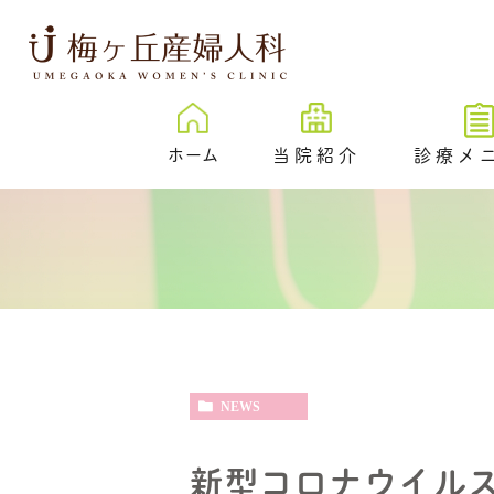
ホーム
当院紹介
診療メ
梅ヶ丘産婦人科とは
卵子凍結
治療成績
New
プレ妊活／
ェック外来
院内紹介
不妊検査
医院紹介
不妊治療
スタッフ紹介
NEWS
反復着床不成功
伝学的検査 （PGT-
SR）
新型コロナウイル
心理カウンセリ