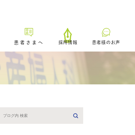
患者さまへ
採用情報
患者様のお声
初診の方へ
プレ妊活／ブライダルチェッ
ク外来
生理不順の方へ
日中に仕事をされている方へ
どのような治療を受けるべき
かお悩みの方へ
男性不妊の疑いのある方へ