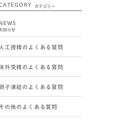
CATEGORY
二人目不妊の方へ
カテゴリー
人工授精をお考えの方へ
NEWS
お知らせ
体外受精（顕微授精を含む）
をお考えの方へ
人工授精のよくある質問
胚移植―反復着床障害の方へ
反復流産・不育症の方へ
体外受精のよくある質問
よくある質問
卵子凍結のよくある質問
その他のよくある質問