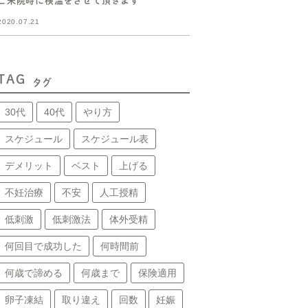
ご来院時に検温をさせて頂きます
2020.07.21
TAG
タグ
30代
40代
やり方
スケジュール
スケジュール表
デメリット
ベスト
上げる
不妊治療
不安
人工授精
低刺激
低刺激法
体外受精
何回目で成功した
何時間前
何歳で諦める
何歳まで
保険適用
卵子凍結
取り違え
回数
妊娠