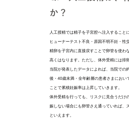
か？
説明動画集
各種ダウンロー
人工授精では精子を子宮腔へ注入すること
ヒューナーテスト不良・原因不明不妊・性
精卵を子宮内に直接戻すことで卵管を使わ
高くはなります。ただし、体外受精には排
当院が発表したデータによれば、当院での約1
後・40歳未満・全年齢層の患者さまにおいて
ことで累積妊娠率は上昇していきます。
体外受精を行っても、リスクに見合うだけ
娠しない場合にも卵管さえ通っていれば、
といえます。