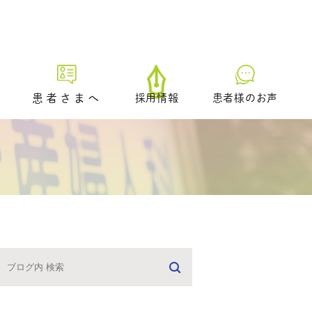
患者さまへ
採用情報
患者様のお声
初診の方へ
プレ妊活／ブライダルチェッ
ク外来
生理不順の方へ
日中に仕事をされている方へ
どのような治療を受けるべき
かお悩みの方へ
男性不妊の疑いのある方へ