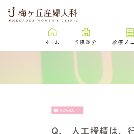
ホーム
当院紹介
診療メ
梅ヶ丘産婦人科とは
卵子凍結
治療成績
New
プレ妊活／
ェック外来
院内紹介
不妊検査
医院紹介
不妊治療
スタッフ紹介
NEWQA
反復着床不成功
伝学的検査 （PGT-
SR）
Q. 人工授精は、
心理カウンセリ