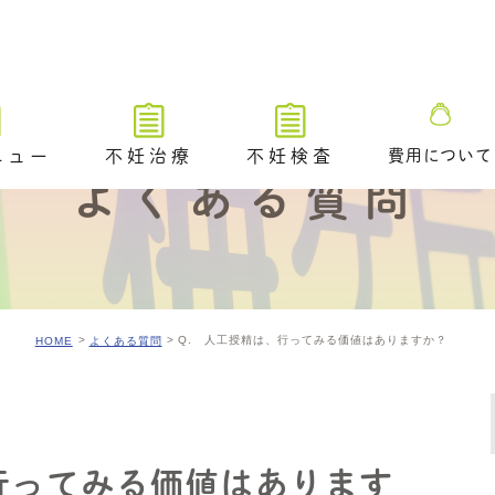
ニュー
不妊治療
不妊検査
費用について
よくある質問
不妊治療トップ
不妊検査トップ
ブライダルチ
不妊治療の解説動画
排卵や卵巣状態を調べる検査
タイミング法
卵管が通っているかを調べる
ための検査​
Q. 人工授精は、行ってみる価値はありますか？
HOME
よくある質問
排卵障害に対する薬物療法
精液や精巣の状態を調べる検
査
人工授精
／ 着床前遺
A /PGT-
不妊原因を調べるためのその
体外受精（顕微授精を含む）
他の検査
行ってみる価値はあります
アシステッド・ハッチング
ングのご案内
排卵時期を調べるための検査