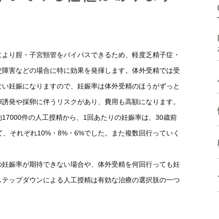
高濃度ヒアルロン酸 含有培
体外受精などの生殖補助医療
養液
に関連した検査
ド
手術療法
ケースによって必要となる検
により腟・子宮頸管をバイパスできるため、軽度乏精子症・
査
受診方法
交障害などの場合に特に効果を発揮します。体外受精では受
受診方法
よくある質問
ない妊娠になりますので、妊娠率は体外受精のほうがずっと
よくある質問
卵誘発や採卵に伴うリスクがあり、費用も高額になります。
7000件の人工授精から、1回あたりの妊娠率は、30歳前
、それぞれ10%・8%・6%でした。また複数回行っていく
の妊娠率が期待できない場合や、体外受精を何回行っても妊
ステップダウンによる人工授精は有効な治療の選択肢の一つ