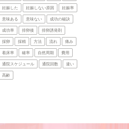
妊娠した
妊娠しない原因
妊娠率
意味ある
意味ない
成功の秘訣
成功率
排卵後
排卵誘発剤
採卵
採精
方法
流れ
痛み
着床率
確率
自然周期
費用
通院スケジュール
通院回数
違い
高齢