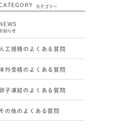
CATEGORY
二人目不妊の方へ
カテゴリー
人工授精をお考えの方へ
NEWS
お知らせ
体外受精（顕微授精を含む）
をお考えの方へ
人工授精のよくある質問
胚移植―反復着床障害の方へ
反復流産・不育症の方へ
体外受精のよくある質問
よくある質問
卵子凍結のよくある質問
その他のよくある質問