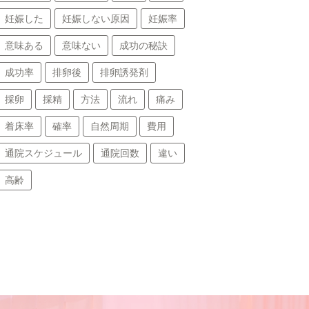
妊娠した
妊娠しない原因
妊娠率
意味ある
意味ない
成功の秘訣
成功率
排卵後
排卵誘発剤
採卵
採精
方法
流れ
痛み
着床率
確率
自然周期
費用
通院スケジュール
通院回数
違い
高齢