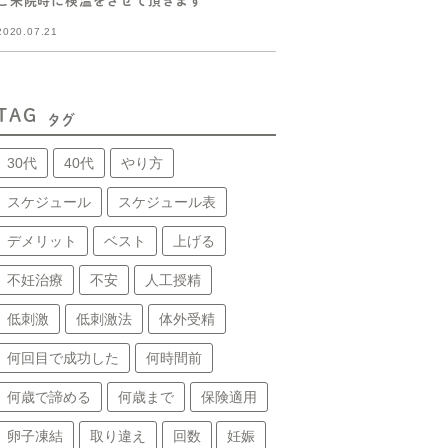
ご来院時に検温をさせて頂きます
2020.07.21
TAG
タグ
30代
40代
やり方
スケジュール
スケジュール表
デメリット
ベスト
上げる
不妊治療
不安
人工授精
低刺激
低刺激法
体外受精
何回目で成功した
何時間前
何歳で諦める
何歳まで
保険適用
卵子凍結
取り違え
回数
妊娠