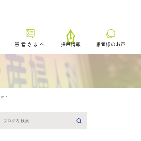
患者さまへ
採用情報
患者様のお声
初診の方へ
プレ妊活／ブライダルチェッ
ク外来
生理不順の方へ
すか？
日中に仕事をされている方へ
どのような治療を受けるべき
かお悩みの方へ
男性不妊の疑いのある方へ