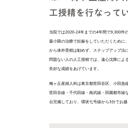
工授精を行なって
説明動画集
各種ダウンロー
当院では2020-24年までの4年間で9,30
最小限の治療で妊娠をしていただくために
から体外受精は勧めず、ステップアップ法
問題ない人の人工授精では、遠心沈降によ
良好な成績をあげています。
梅ヶ丘産婦人科は東京都世田谷区、小田急
世田谷線・千代田線・南武線・田園都市線
台完備しており、環状七号線から3分でお