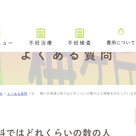
ニュー
不妊治療
不妊検査
費用について
よくある質問
不妊治療トップ
不妊検査トップ
ブライダルチ
不妊治療の解説動画
排卵や卵巣状態を調べる検査
タイミング法
卵管が通っているかを調べる
ための検査​
Q. 梅ヶ丘産婦人科ではどれくらいの数の人工授精を行なっていま
ME
よくある質問
排卵障害に対する薬物療法
精液や精巣の状態を調べる検
査
人工授精
／ 着床前遺
A /PGT-
不妊原因を調べるためのその
体外受精（顕微授精を含む）
他の検査
科ではどれくらいの数の人
アシステッド・ハッチング
ングのご案内
排卵時期を調べるための検査