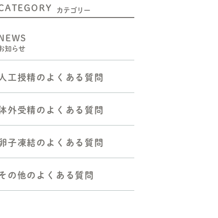
CATEGORY
二人目不妊の方へ
カテゴリー
人工授精をお考えの方へ
NEWS
お知らせ
体外受精（顕微授精を含む）
をお考えの方へ
人工授精のよくある質問
胚移植―反復着床障害の方へ
反復流産・不育症の方へ
体外受精のよくある質問
よくある質問
卵子凍結のよくある質問
その他のよくある質問