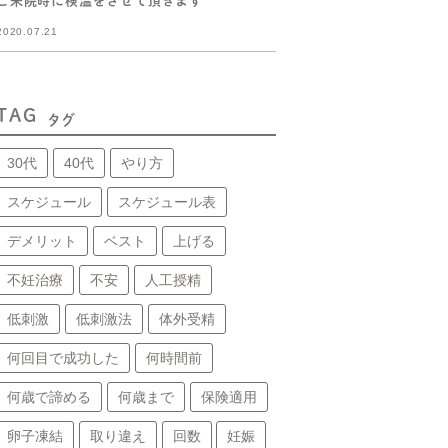
ご来院時に検温をさせて頂きます
2020.07.21
TAG
タグ
30代
40代
やり方
スケジュール
スケジュール表
デメリット
ベスト
上げる
不妊治療
不安
人工授精
低刺激
低刺激法
体外受精
何回目で成功した
何時間前
何歳で諦める
何歳まで
保険適用
卵子凍結
取り違え
回数
妊娠