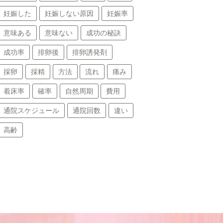
妊娠した
妊娠しない原因
妊娠率
意味ある
意味ない
成功の秘訣
成功率
排卵後
排卵誘発剤
採卵
採精
方法
流れ
痛み
着床率
確率
自然周期
費用
通院スケジュール
通院回数
違い
高齢