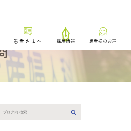
患者さまへ
採用情報
患者様のお声
問
初診の方へ
プレ妊活／ブライダルチェッ
ク外来
生理不順の方へ
日中に仕事をされている方へ
どのような治療を受けるべき
かお悩みの方へ
男性不妊の疑いのある方へ