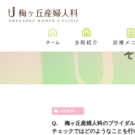
ホーム
当院紹介
診療メ
梅ヶ丘産婦人科とは
卵子凍結
治療成績
New
プレ妊活／
ェック外来
院内紹介
不妊検査
医院紹介
不妊治療
スタッフ紹介
OTHERS
反復着床不成功
伝学的検査 （PGT-
Q. 梅ヶ丘産婦人科のブライダル
SR）
チェックではどのようなことを行
心理カウンセリ