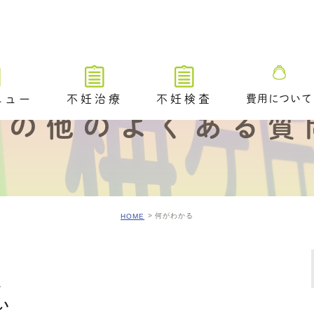
ニュー
不妊治療
不妊検査
費用について
その他のよくある質
不妊治療トップ
不妊検査トップ
ブライダルチ
不妊治療の解説動画
排卵や卵巣状態を調べる検査
タイミング法
卵管が通っているかを調べる
ための検査​
何がわかる
HOME
排卵障害に対する薬物療法
精液や精巣の状態を調べる検
査
人工授精
／ 着床前遺
A /PGT-
不妊原因を調べるためのその
体外受精（顕微授精を含む）
他の検査
アシステッド・ハッチング
い
ングのご案内
排卵時期を調べるための検査