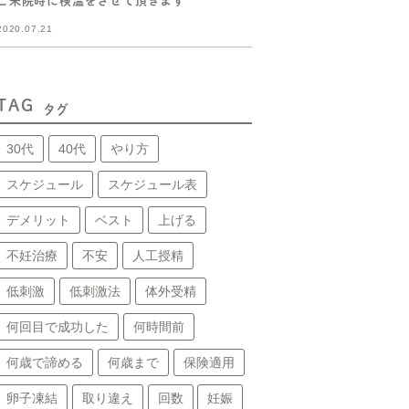
ご来院時に検温をさせて頂きます
2020.07.21
TAG
タグ
30代
40代
やり方
スケジュール
スケジュール表
デメリット
ベスト
上げる
不妊治療
不安
人工授精
低刺激
低刺激法
体外受精
何回目で成功した
何時間前
何歳で諦める
何歳まで
保険適用
卵子凍結
取り違え
回数
妊娠