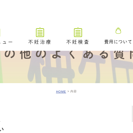
ニュー
不妊治療
不妊検査
費用について
その他のよくある質
不妊治療トップ
不妊検査トップ
ブライダルチ
不妊治療の解説動画
排卵や卵巣状態を調べる検査
タイミング法
卵管が通っているかを調べる
ための検査​
内容
HOME
排卵障害に対する薬物療法
精液や精巣の状態を調べる検
査
人工授精
／ 着床前遺
A /PGT-
不妊原因を調べるためのその
体外受精（顕微授精を含む）
他の検査
アシステッド・ハッチング
い
ングのご案内
排卵時期を調べるための検査