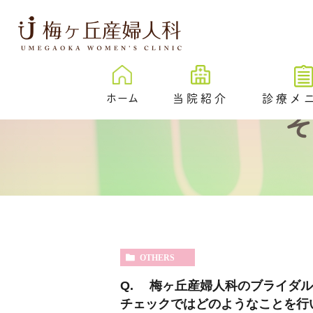
ホーム
当院紹介
診療メ
梅ヶ丘産婦人科とは
卵子凍結
治療成績
New
プレ妊活／
ェック外来
院内紹介
不妊検査
医院紹介
不妊治療
スタッフ紹介
OTHERS
反復着床不成功
伝学的検査 （PGT-
Q. 梅ヶ丘産婦人科のブライダル
SR）
チェックではどのようなことを行
心理カウンセリ