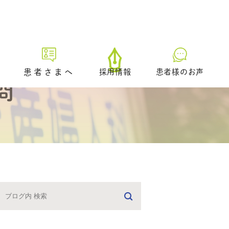
患者さまへ
採用情報
患者様のお声
問
初診の方へ
プレ妊活／ブライダルチェッ
ク外来
生理不順の方へ
日中に仕事をされている方へ
どのような治療を受けるべき
かお悩みの方へ
男性不妊の疑いのある方へ