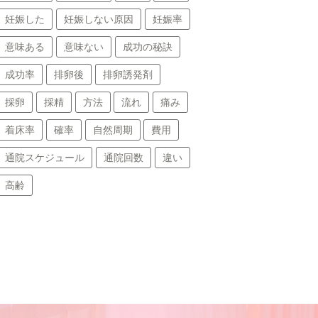
妊娠した
妊娠しない原因
妊娠率
意味ある
意味ない
成功の秘訣
成功率
排卵後
排卵誘発剤
採卵
採精
方法
流れ
痛み
着床率
確率
自然周期
費用
通院スケジュール
通院回数
違い
高齢