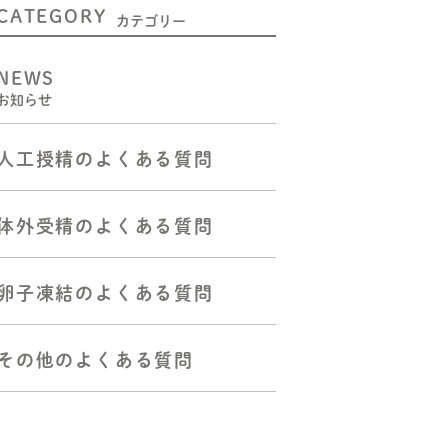
CATEGORY
二人目不妊の方へ
カテゴリー
人工授精をお考えの方へ
NEWS
お知らせ
体外受精（顕微授精を含む）
をお考えの方へ
人工授精のよくある質問
胚移植―反復着床障害の方へ
反復流産・不育症の方へ
体外受精のよくある質問
よくある質問
卵子凍結のよくある質問
その他のよくある質問