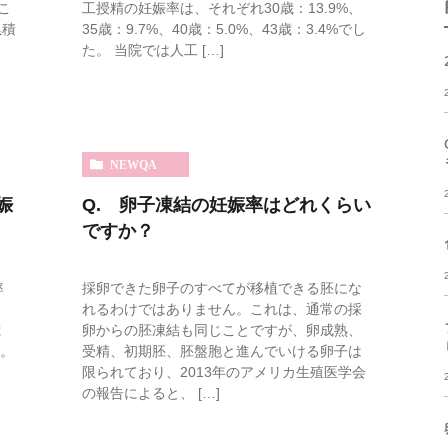
こ
工授精の妊娠率は、それぞれ30歳：13.9%、
累積
35歳：9.7%、40歳：5.0%、43歳：3.4%でし
た。 当院では人工 […]
NEWQA
娠
Q. 卵子凍結の妊娠率はどれくらい
ですか？
率
採卵できた卵子のすべてが移植できる胚にな
、
れるわけではありません。これは、通常の採
歳
卵からの胚凍結も同じことですが、卵成熟、
す。
受精、初期胚、胚盤胞と進んでいける卵子は
限られており、2013年のアメリカ生殖医学会
の報告によると、 […]