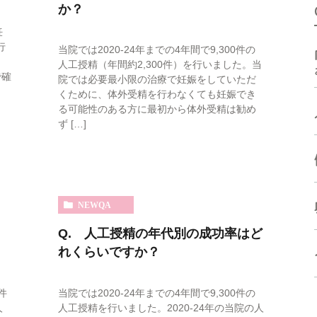
か？
高濃度ヒアルロン酸 含有培
体外受精などの生殖補助医療
養液
妊
に関連した検査
行
当院では2020-24年までの4年間で9,300件の
ド
手術療法
人工授精（年間約2,300件）を行いました。当
ケースによって必要となる検
で確
院では必要最小限の治療で妊娠をしていただ
査
受診方法
くために、体外受精を行わなくても妊娠でき
る可能性のある方に最初から体外受精は勧め
受診方法
よくある質問
ず […]
よくある質問
NEWQA
Q. 人工授精の年代別の成功率はど
れくらいですか？
件
当院では2020-24年までの4年間で9,300件の
人
人工授精を行いました。2020-24年の当院の人