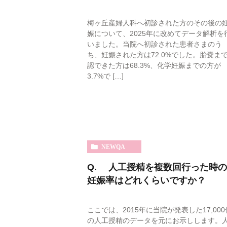
説明動画集
梅ヶ丘産婦人科へ初診された方のその後の
娠について、2025年に改めてデータ解析を
各種ダウンロー
いました。当院へ初診された患者さまのう
ち、妊娠された方は72.0%でした。胎嚢ま
認できた方は68.3%、化学妊娠までの方が
3.7%で […]
NEWQA
Q. 人工授精を複数回行った時の
妊娠率はどれくらいですか？
ここでは、2015年に当院が発表した17,000
の人工授精のデータを元にお示しします。