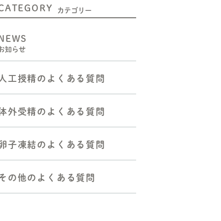
CATEGORY
二人目不妊の方へ
カテゴリー
人工授精をお考えの方へ
NEWS
お知らせ
体外受精（顕微授精を含む）
をお考えの方へ
人工授精のよくある質問
胚移植―反復着床障害の方へ
反復流産・不育症の方へ
体外受精のよくある質問
よくある質問
卵子凍結のよくある質問
その他のよくある質問