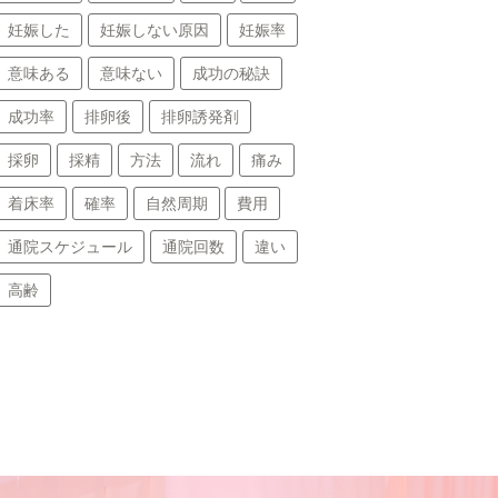
妊娠した
妊娠しない原因
妊娠率
意味ある
意味ない
成功の秘訣
成功率
排卵後
排卵誘発剤
採卵
採精
方法
流れ
痛み
着床率
確率
自然周期
費用
通院スケジュール
通院回数
違い
高齢