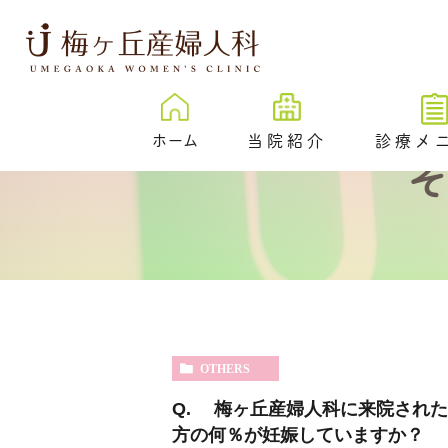
ホーム
当院紹介
診療メ
梅ヶ丘産婦人科とは
卵子凍結
治療成績
New
プレ妊活／
ェック外来
院内紹介
不妊検査
医院紹介
不妊治療
スタッフ紹介
OTHERS
反復着床不成功
伝学的検査 （PGT-
Q. 梅ヶ丘産婦人科に来院された
SR）
方の何％が妊娠していますか？
心理カウンセリ