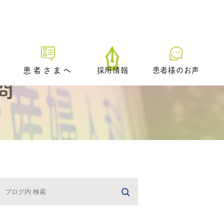
患者さまへ
採用情報
患者様のお声
問
初診の方へ
プレ妊活／ブライダルチェッ
ク外来
生理不順の方へ
日中に仕事をされている方へ
どのような治療を受けるべき
かお悩みの方へ
男性不妊の疑いのある方へ