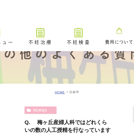
ニュー
不妊治療
不妊検査
費用について
その他のよくある質
不妊治療トップ
不妊検査トップ
ブライダルチ
不妊治療の解説動画
排卵や卵巣状態を調べる検査
タイミング法
卵管が通っているかを調べる
ための検査​
妊娠率
HOME
排卵障害に対する薬物療法
精液や精巣の状態を調べる検
査
人工授精
／ 着床前遺
NEWQA
A /PGT-
不妊原因を調べるためのその
体外受精（顕微授精を含む）
Q. 梅ヶ丘産婦人科ではどれくら
他の検査
アシステッド・ハッチング
いの数の人工授精を行なっています
ングのご案内
排卵時期を調べるための検査