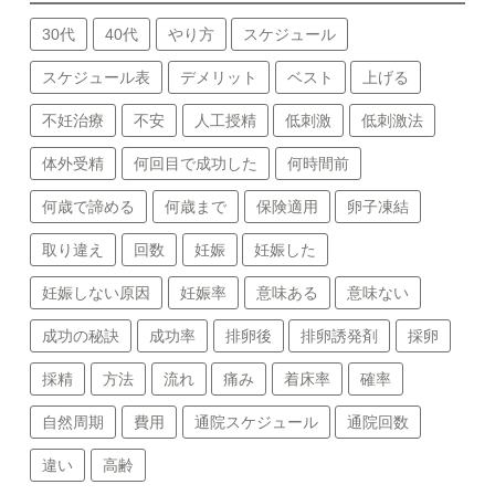
30代
40代
やり方
スケジュール
スケジュール表
デメリット
ベスト
上げる
不妊治療
不安
人工授精
低刺激
低刺激法
体外受精
何回目で成功した
何時間前
何歳で諦める
何歳まで
保険適用
卵子凍結
取り違え
回数
妊娠
妊娠した
妊娠しない原因
妊娠率
意味ある
意味ない
成功の秘訣
成功率
排卵後
排卵誘発剤
採卵
採精
方法
流れ
痛み
着床率
確率
自然周期
費用
通院スケジュール
通院回数
違い
高齢