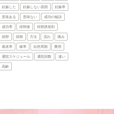
妊娠した
妊娠しない原因
妊娠率
意味ある
意味ない
成功の秘訣
成功率
排卵後
排卵誘発剤
採卵
採精
方法
流れ
痛み
着床率
確率
自然周期
費用
通院スケジュール
通院回数
違い
高齢