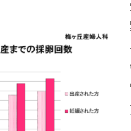
高濃度ヒアルロン酸 含有培
体外受精などの生殖補助医療
養液
に関連した検査
ド
手術療法
ケースによって必要となる検
査
受診方法
受診方法
よくある質問
よくある質問