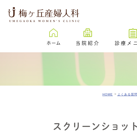
ホーム
当院紹介
診療メ
梅ヶ丘産婦人科とは
卵子凍結
治療成績
New
プレ妊活／
ェック外来
院内紹介
不妊検査
HOME
よくある質
医院紹介
不妊治療
スタッフ紹介
反復着床不成功
伝学的検査 （PGT-
スクリーンショット 2
SR）
心理カウンセリ