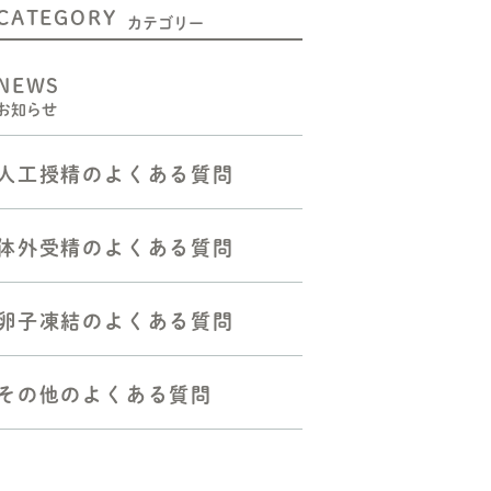
CATEGORY
二人目不妊の方へ
カテゴリー
人工授精をお考えの方へ
NEWS
お知らせ
体外受精（顕微授精を含む）
をお考えの方へ
人工授精のよくある質問
胚移植―反復着床障害の方へ
反復流産・不育症の方へ
体外受精のよくある質問
よくある質問
卵子凍結のよくある質問
その他のよくある質問