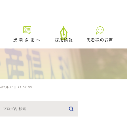
患者さまへ
採用情報
患者様のお声
初診の方へ
プレ妊活／ブライダルチェッ
ク外来
生理不順の方へ
2月-25日 21.57.33
日中に仕事をされている方へ
どのような治療を受けるべき
かお悩みの方へ
男性不妊の疑いのある方へ