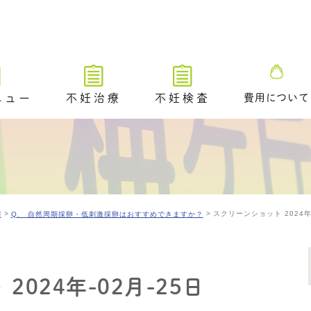
ニュー
不妊治療
不妊検査
費用について
不妊治療トップ
不妊検査トップ
ブライダルチ
不妊治療の解説動画
排卵や卵巣状態を調べる検査
タイミング法
卵管が通っているかを調べる
ための検査​
スクリーンショット 2024年-0
問
Q. 自然周期採卵・低刺激採卵はおすすめできますか？
排卵障害に対する薬物療法
精液や精巣の状態を調べる検
査
人工授精
／ 着床前遺
A /PGT-
不妊原因を調べるためのその
体外受精（顕微授精を含む）
024年-02月-25日
他の検査
アシステッド・ハッチング
ングのご案内
排卵時期を調べるための検査