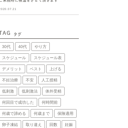
ご来院時に検温をさせて頂きます
2020.07.21
TAG
タグ
30代
40代
やり方
スケジュール
スケジュール表
デメリット
ベスト
上げる
不妊治療
不安
人工授精
低刺激
低刺激法
体外受精
何回目で成功した
何時間前
何歳で諦める
何歳まで
保険適用
卵子凍結
取り違え
回数
妊娠