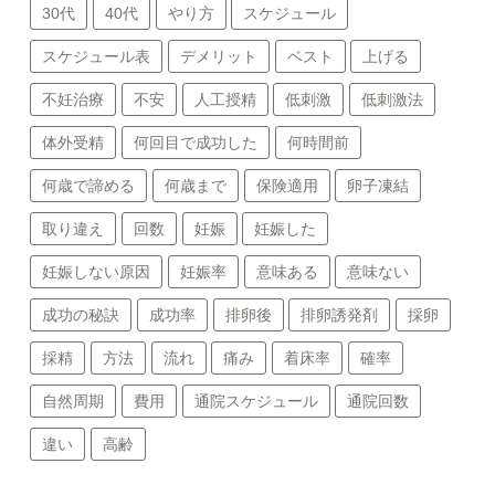
30代
40代
やり方
スケジュール
スケジュール表
デメリット
ベスト
上げる
不妊治療
不安
人工授精
低刺激
低刺激法
体外受精
何回目で成功した
何時間前
何歳で諦める
何歳まで
保険適用
卵子凍結
取り違え
回数
妊娠
妊娠した
妊娠しない原因
妊娠率
意味ある
意味ない
成功の秘訣
成功率
排卵後
排卵誘発剤
採卵
採精
方法
流れ
痛み
着床率
確率
自然周期
費用
通院スケジュール
通院回数
違い
高齢