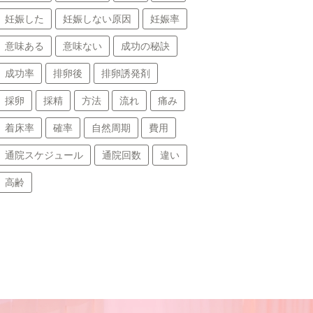
妊娠した
妊娠しない原因
妊娠率
意味ある
意味ない
成功の秘訣
成功率
排卵後
排卵誘発剤
採卵
採精
方法
流れ
痛み
着床率
確率
自然周期
費用
通院スケジュール
通院回数
違い
高齢