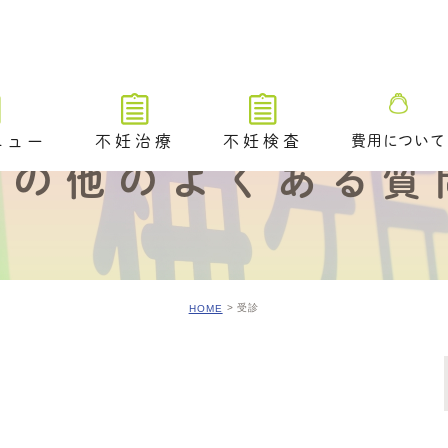
ニュー
不妊治療
不妊検査
費用について
その他のよくある質
不妊治療トップ
不妊検査トップ
ブライダルチ
不妊治療の解説動画
排卵や卵巣状態を調べる検査
タイミング法
卵管が通っているかを調べる
ための検査​
受診
HOME
排卵障害に対する薬物療法
精液や精巣の状態を調べる検
査
人工授精
／ 着床前遺
A /PGT-
不妊原因を調べるためのその
体外受精（顕微授精を含む）
他の検査
アシステッド・ハッチング
ングのご案内
排卵時期を調べるための検査