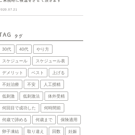
ご来院時に検温をさせて頂きます
2020.07.21
TAG
タグ
30代
40代
やり方
スケジュール
スケジュール表
デメリット
ベスト
上げる
不妊治療
不安
人工授精
低刺激
低刺激法
体外受精
何回目で成功した
何時間前
何歳で諦める
何歳まで
保険適用
卵子凍結
取り違え
回数
妊娠