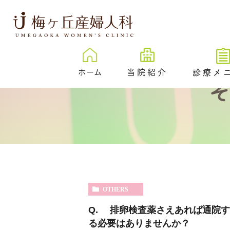
ホーム
当院紹介
診療メ
梅ヶ丘産婦人科とは
卵子凍結
治療成績
New
プレ妊活／
ェック外来
院内紹介
不妊検査
医院紹介
不妊治療
スタッフ紹介
OTHERS
反復着床不成功
伝学的検査 （PGT-
Q. 排卵検査薬さえあれば通院す
SR）
る必要はありませんか？
心理カウンセリ