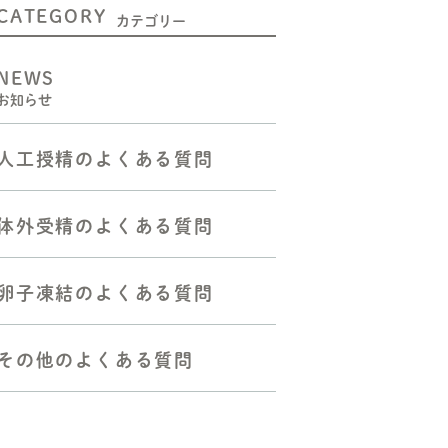
CATEGORY
二人目不妊の方へ
カテゴリー
人工授精をお考えの方へ
NEWS
お知らせ
体外受精（顕微授精を含む）
をお考えの方へ
人工授精のよくある質問
胚移植―反復着床障害の方へ
反復流産・不育症の方へ
体外受精のよくある質問
よくある質問
卵子凍結のよくある質問
その他のよくある質問