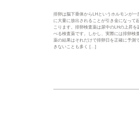
説明動画集
排卵は脳下垂体からLHというホルモンが一
に大量に放出されることが引き金になって
各種ダウンロー
こります。排卵検査薬は尿中のLHの上昇を
べる検査薬です。しかし、実際には排卵検
薬の結果はそれだけで排卵日を正確に予測
きないことも多く […]