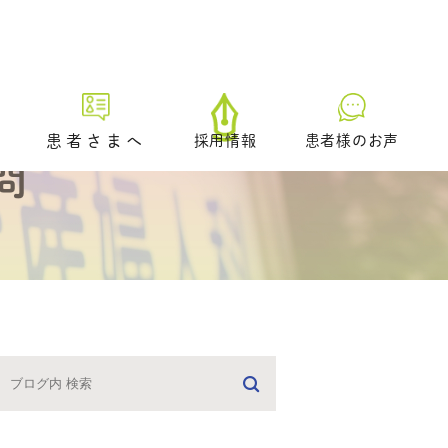
患者さまへ
採用情報
患者様のお声
問
初診の方へ
プレ妊活／ブライダルチェッ
ク外来
生理不順の方へ
日中に仕事をされている方へ
どのような治療を受けるべき
かお悩みの方へ
男性不妊の疑いのある方へ