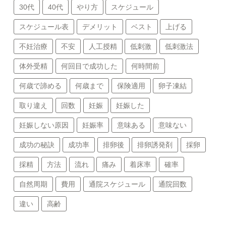
30代
40代
やり方
スケジュール
スケジュール表
デメリット
ベスト
上げる
不妊治療
不安
人工授精
低刺激
低刺激法
体外受精
何回目で成功した
何時間前
何歳で諦める
何歳まで
保険適用
卵子凍結
取り違え
回数
妊娠
妊娠した
妊娠しない原因
妊娠率
意味ある
意味ない
成功の秘訣
成功率
排卵後
排卵誘発剤
採卵
採精
方法
流れ
痛み
着床率
確率
自然周期
費用
通院スケジュール
通院回数
違い
高齢