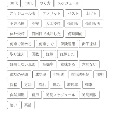
30代
40代
やり方
スケジュール
スケジュール表
デメリット
ベスト
上げる
不妊治療
不安
人工授精
低刺激
低刺激法
体外受精
何回目で成功した
何時間前
何歳で諦める
何歳まで
保険適用
卵子凍結
取り違え
回数
妊娠
妊娠した
妊娠しない原因
妊娠率
意味ある
意味ない
成功の秘訣
成功率
排卵後
排卵誘発剤
採卵
採精
方法
流れ
痛み
着床率
確率
自然周期
費用
通院スケジュール
通院回数
違い
高齢