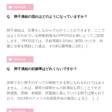
NEWQA
Q. 卵子凍結の流れはどのようになっていますか？
卵子凍結は、仕事をしながらでも行うことができます。ここで
はよく行われている卵巣刺激法のPPOS法を例にとってご説明
します。 PPOS法では、月経周期2-3日めに来院いただき、内
服と注射を開始した後は、その約1週間後に1回 […]
NEWQA
Q. 卵子凍結の妊娠率はどれくらいですか？
採卵できた卵子のすべてが移植できる胚になれるわけではあり
ません。これは、通常の採卵からの胚凍結も同じことですが、
卵成熟、受精、初期胚、胚盤胞と進んでいける卵子は限られて
おり、2013年のアメリカ生殖医学会の報告によると、 […]
NEWQA