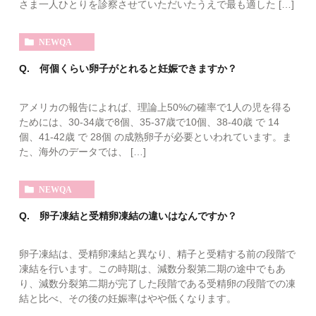
さま一人ひとりを診察させていただいたうえで最も適した […]
NEWQA
Q. 何個くらい卵子がとれると妊娠できますか？
アメリカの報告によれば、理論上50%の確率で1人の児を得る
ためには、30-34歳で8個、35-37歳で10個、38-40歳 で 14
個、41-42歳 で 28個 の成熟卵子が必要といわれています。ま
た、海外のデータでは、 […]
NEWQA
Q. 卵子凍結と受精卵凍結の違いはなんですか？
卵子凍結は、受精卵凍結と異なり、精子と受精する前の段階で
凍結を行います。この時期は、減数分裂第二期の途中でもあ
り、減数分裂第二期が完了した段階である受精卵の段階での凍
結と比べ、その後の妊娠率はやや低くなります。