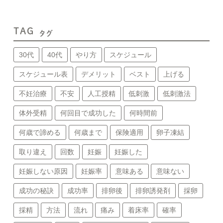
TAG
タグ
30代
40代
やり方
スケジュール
スケジュール表
デメリット
ベスト
上げる
不妊治療
不安
人工授精
低刺激
低刺激法
体外受精
何回目で成功した
何時間前
何歳で諦める
何歳まで
保険適用
卵子凍結
取り違え
回数
妊娠
妊娠した
妊娠しない原因
妊娠率
意味ある
意味ない
成功の秘訣
成功率
排卵後
排卵誘発剤
採卵
採精
方法
流れ
痛み
着床率
確率